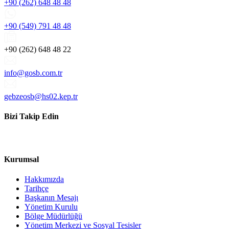
+90 (262) 648 48 48
+90 (549) 791 48 48
+90 (262) 648 48 22
info@gosb.com.tr
gebzeosb@hs02.kep.tr
Bizi Takip Edin
Kurumsal
Hakkımızda
Tarihçe
Başkanın Mesajı
Yönetim Kurulu
Bölge Müdürlüğü
Yönetim Merkezi ve Sosyal Tesisler