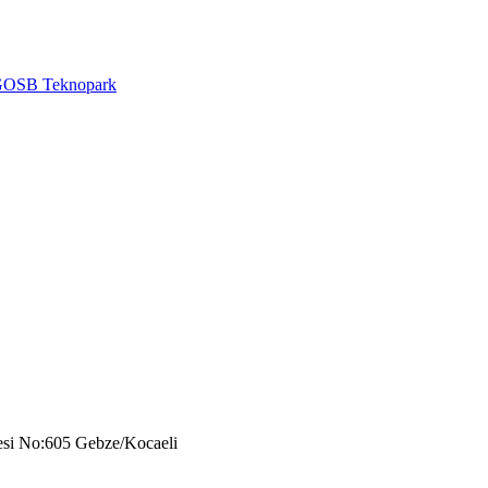
OSB Teknopark
esi No:605 Gebze/Kocaeli