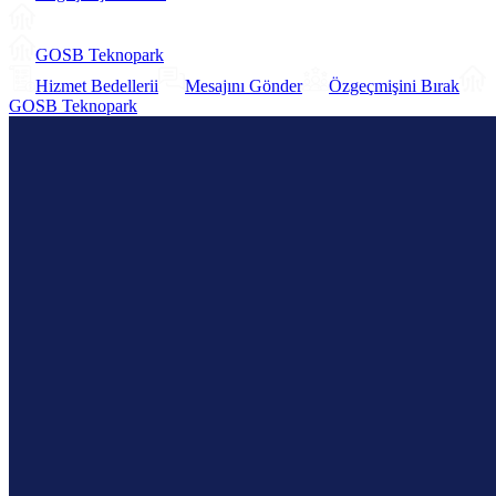
GOSB Teknopark
Hizmet Bedellerii
Mesajını Gönder
Özgeçmişini Bırak
GOSB Teknopark