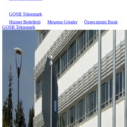
GOSB Teknopark
Hizmet Bedellerii
Mesajını Gönder
Özgeçmişini Bırak
GOSB Teknopark