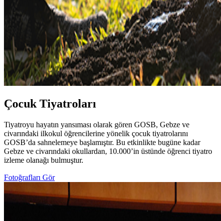
Çocuk Tiyatroları
Tiyatroyu hayatın yansıması olarak gören GOSB, Gebze ve
civarındaki ilkokul öğrencilerine yönelik çocuk tiyatrolarını
GOSB’da sahnelemeye başlamıştır. Bu etkinlikte bugüne kadar
Gebze ve civarındaki okullardan, 10.000’in üstünde öğrenci tiyatro
izleme olanağı bulmuştur.
Fotoğrafları Gör