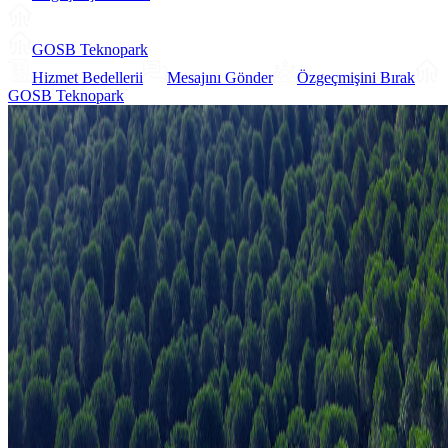
GOSB Teknopark
Hizmet Bedellerii
Mesajını Gönder
Özgeçmişini Bırak
GOSB Teknopark