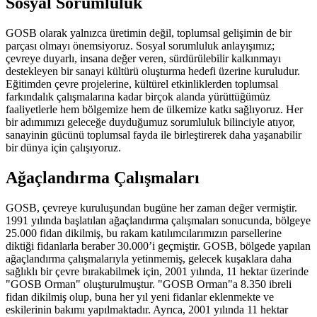
Sosyal Sorumluluk
GOSB olarak yalnızca üretimin değil, toplumsal gelişimin de bir
parçası olmayı önemsiyoruz. Sosyal sorumluluk anlayışımız;
çevreye duyarlı, insana değer veren, sürdürülebilir kalkınmayı
destekleyen bir sanayi kültürü oluşturma hedefi üzerine kuruludur.
Eğitimden çevre projelerine, kültürel etkinliklerden toplumsal
farkındalık çalışmalarına kadar birçok alanda yürüttüğümüz
faaliyetlerle hem bölgemize hem de ülkemize katkı sağlıyoruz. Her
bir adımımızı geleceğe duyduğumuz sorumluluk bilinciyle atıyor,
sanayinin gücünü toplumsal fayda ile birleştirerek daha yaşanabilir
bir dünya için çalışıyoruz.
Ağaçlandırma Çalışmaları
GOSB, çevreye kuruluşundan bugüne her zaman değer vermiştir.
1991 yılında başlatılan ağaçlandırma çalışmaları sonucunda, bölgeye
25.000 fidan dikilmiş, bu rakam katılımcılarımızın parsellerine
diktiği fidanlarla beraber 30.000’i geçmiştir. GOSB, bölgede yapılan
ağaçlandırma çalışmalarıyla yetinmemiş, gelecek kuşaklara daha
sağlıklı bir çevre bırakabilmek için, 2001 yılında, 11 hektar üzerinde
"GOSB Orman" oluşturulmuştur. "GOSB Orman"a 8.350 ibreli
fidan dikilmiş olup, buna her yıl yeni fidanlar eklenmekte ve
eskilerinin bakımı yapılmaktadır. Ayrıca, 2001 yılında 11 hektar