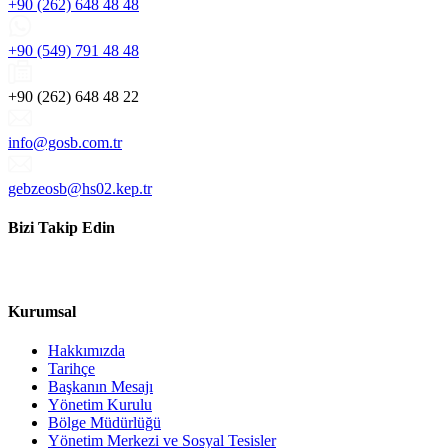
+90 (262) 648 48 48
+90 (549) 791 48 48
+90 (262) 648 48 22
info@gosb.com.tr
gebzeosb@hs02.kep.tr
Bizi Takip Edin
Kurumsal
Hakkımızda
Tarihçe
Başkanın Mesajı
Yönetim Kurulu
Bölge Müdürlüğü
Yönetim Merkezi ve Sosyal Tesisler