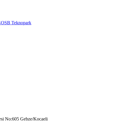
OSB Teknopark
esi No:605 Gebze/Kocaeli