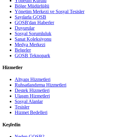
Yönetim Kurulu
Bölge Müdürlüğü
Yönetim Merkezi ve Sosyal Tesisler
Sayılarla GOSB
GOSB'dan Haberler
Duyurular
Sosyal Sorumluluk
Sanat Koleksiyonu
Medya Merkezi
Belgeler
GOSB Teknopark
Hizmetler
Altyapı Hizmetleri
Ruhsatlandırma Hizmetleri
Destek Hizmetleri
Ulaşım Hizmetleri
Sosyal Alanlar
Tesisler
Hizmet Bedelleri
Keşfedin
Neden GOSB?