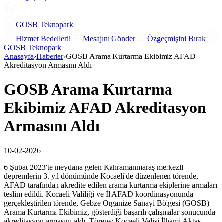
GOSB Teknopark
Hizmet Bedellerii
Mesajını Gönder
Özgeçmişini Bırak
GOSB Teknopark
Anasayfa
›
Haberler
›
GOSB Arama Kurtarma Ekibimiz AFAD
Akreditasyon Armasını Aldı
GOSB Arama Kurtarma
Ekibimiz AFAD Akreditasyon
Armasını Aldı
10-02-2026
6 Şubat 2023'te meydana gelen Kahramanmaraş merkezli
depremlerin 3. yıl dönümünde Kocaeli'de düzenlenen törende,
AFAD tarafından akredite edilen arama kurtarma ekiplerine armaları
teslim edildi. Kocaeli Valiliği ve İl AFAD koordinasyonunda
gerçekleştirilen törende, Gebze Organize Sanayi Bölgesi (GOSB)
Arama Kurtarma Ekibimiz, gösterdiği başarılı çalışmalar sonucunda
akreditasyon armasını aldı. Törene; Kocaeli Valisi İlhami Aktaş,